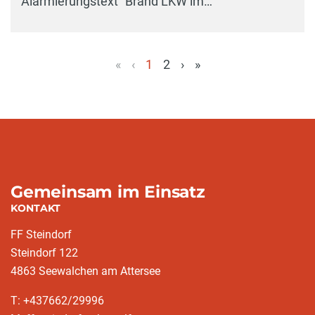
Alarmierungstext "Brand LKW im…
«
‹
1
2
›
»
(aktuell)
Gemeinsam im Einsatz
KONTAKT
FF Steindorf
Steindorf 122
4863 Seewalchen am Attersee
T: +437662/29996