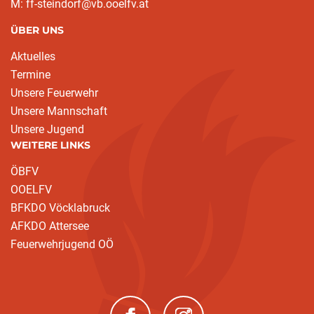
M: ff-steindorf@vb.ooelfv.at
ÜBER UNS
Aktuelles
Termine
Unsere Feuerwehr
Unsere Mannschaft
Unsere Jugend
WEITERE LINKS
ÖBFV
OOELFV
BFKDO Vöcklabruck
AFKDO Attersee
Feuerwehrjugend OÖ