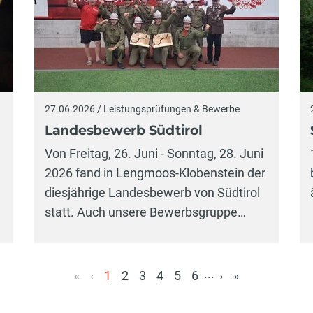
27.06.2026 / Leistungsprüfungen & Bewerbe
Landesbewerb Südtirol
Von Freitag, 26. Juni - Sonntag, 28. Juni
2026 fand in Lengmoos-Klobenstein der
diesjährige Landesbewerb von Südtirol
statt. Auch unsere Bewerbsgruppe…
...
«
‹
1
2
3
4
5
6
›
»
(aktuell)