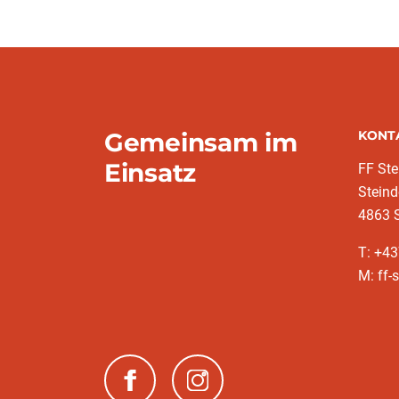
Gemeinsam im
KONT
Einsatz
FF Ste
Steind
4863 
T: +4
M: ff-
(neues Fenster)
(neues Fenster)