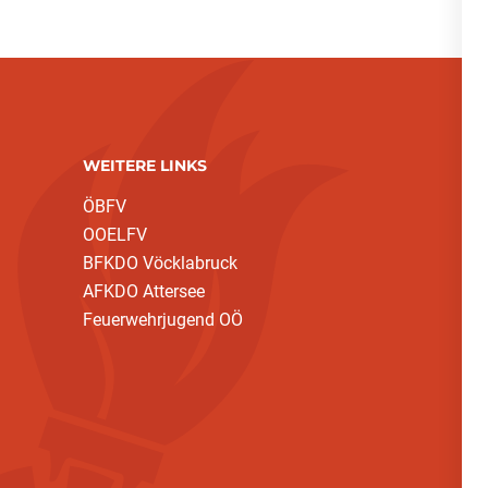
WEITERE LINKS
ÖBFV
OOELFV
BFKDO Vöcklabruck
AFKDO Attersee
Feuerwehrjugend OÖ