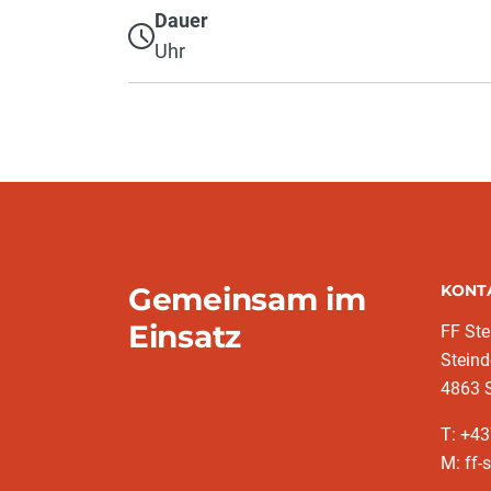
Dauer
Uhr
Gemeinsam im
KONT
Einsatz
FF Ste
Steind
4863 
T: +4
M: ff-