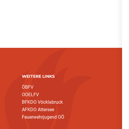
WEITERE LINKS
ÖBFV
OOELFV
BFKDO Vöcklabruck
AFKDO Attersee
Feuerwehrjugend OÖ