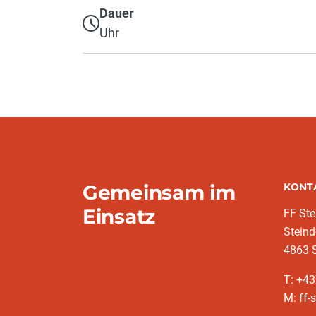
Dauer
Uhr
Gemeinsam im
KONT
Einsatz
FF Ste
Steind
4863 
T: +4
M: ff-