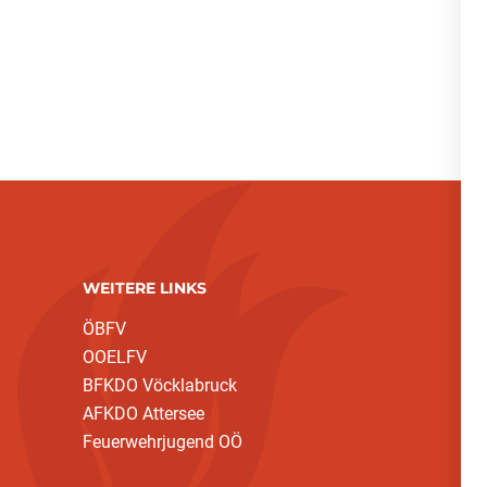
WEITERE LINKS
ÖBFV
OOELFV
BFKDO Vöcklabruck
AFKDO Attersee
Feuerwehrjugend OÖ