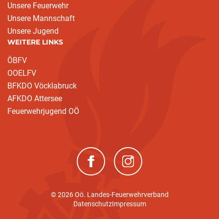
Unsere Feuerwehr
Unsere Mannschaft
Unsere Jugend
WEITERE LINKS
ÖBFV
OOELFV
BFKDO Vöcklabruck
AFKDO Attersee
Feuerwehrjugend OÖ
(neues Fenster)
(neues Fenster)
© 2026 Oö. Landes-Feuerwehrverband
Datenschutz
Impressum