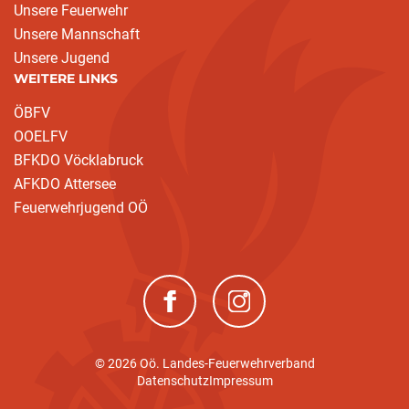
Unsere Feuerwehr
Unsere Mannschaft
Unsere Jugend
WEITERE LINKS
ÖBFV
OOELFV
BFKDO Vöcklabruck
AFKDO Attersee
Feuerwehrjugend OÖ
(neues Fenster)
(neues Fenster)
© 2026 Oö. Landes-Feuerwehrverband
Datenschutz
Impressum