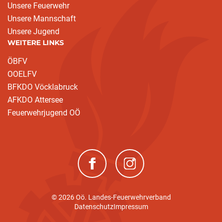
Unsere Feuerwehr
Unsere Mannschaft
Unsere Jugend
WEITERE LINKS
ÖBFV
OOELFV
BFKDO Vöcklabruck
AFKDO Attersee
Feuerwehrjugend OÖ
(neues Fenster)
(neues Fenster)
© 2026 Oö. Landes-Feuerwehrverband
Datenschutz
Impressum