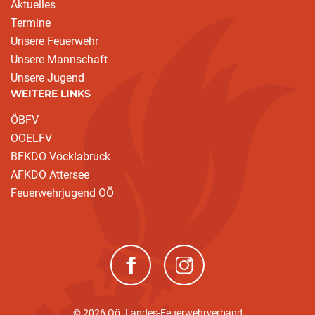
Aktuelles
Termine
Unsere Feuerwehr
Unsere Mannschaft
Unsere Jugend
WEITERE LINKS
ÖBFV
OOELFV
BFKDO Vöcklabruck
AFKDO Attersee
Feuerwehrjugend OÖ
(neues Fenster)
(neues Fenster)
© 2026 Oö. Landes-Feuerwehrverband