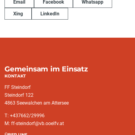
Email
Facebook
Whatsapp
Xing
LinkedIn
Gemeinsam im Einsatz
KONTAKT
FF Steindorf
Steindorf 122
4863 Seewalchen am Attersee
T: +437662/29996
M: ff-steindorf@vb.ooelfv.at
ÜBER UNS